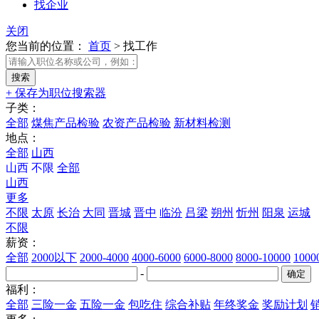
找企业
关闭
您当前的位置：
首页
>
找工作
+ 保存为职位搜索器
子类：
全部
煤焦产品检验
农资产品检验
新材料检测
地点：
全部
山西
山西
不限
全部
山西
更多
不限
太原
长治
大同
晋城
晋中
临汾
吕梁
朔州
忻州
阳泉
运城
不限
薪资：
全部
2000以下
2000-4000
4000-6000
6000-8000
8000-10000
100
-
福利：
全部
三险一金
五险一金
包吃住
综合补贴
年终奖金
奖励计划