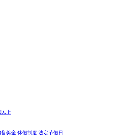
00以上
销售奖金
休假制度
法定节假日