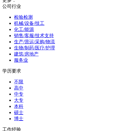
更多：
公司行业
检验检测
机械/设备/技工
化工/能源
销售/客服/技术支持
生产/营运/采购/物流
生物/制药/医疗/护理
建筑/房地产
服务业
学历要求
不限
高中
中专
大专
本科
硕士
博士
工作经验