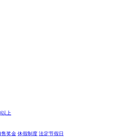
00以上
销售奖金
休假制度
法定节假日