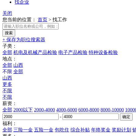
找企业
关闭
您当前的位置：
首页
>
找工作
+ 保存为职位搜索器
子类：
全部
机电及机械产品检验
电子产品检验
特种设备检验
地点：
全部
山西
不限
全部
山西
更多
不限
不限
薪资：
全部
2000以下
2000-4000
4000-6000
6000-8000
8000-10000
100
-
福利：
全部
三险一金
五险一金
包吃住
综合补贴
年终奖金
奖励计划