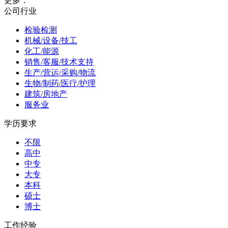
更多：
公司行业
检验检测
机械/设备/技工
化工/能源
销售/客服/技术支持
生产/营运/采购/物流
生物/制药/医疗/护理
建筑/房地产
服务业
学历要求
不限
高中
中专
大专
本科
硕士
博士
工作经验