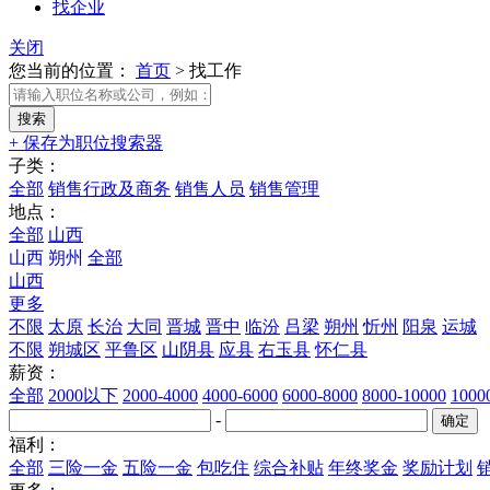
找企业
关闭
您当前的位置：
首页
>
找工作
+ 保存为职位搜索器
子类：
全部
销售行政及商务
销售人员
销售管理
地点：
全部
山西
山西
朔州
全部
山西
更多
不限
太原
长治
大同
晋城
晋中
临汾
吕梁
朔州
忻州
阳泉
运城
不限
朔城区
平鲁区
山阴县
应县
右玉县
怀仁县
薪资：
全部
2000以下
2000-4000
4000-6000
6000-8000
8000-10000
100
-
福利：
全部
三险一金
五险一金
包吃住
综合补贴
年终奖金
奖励计划