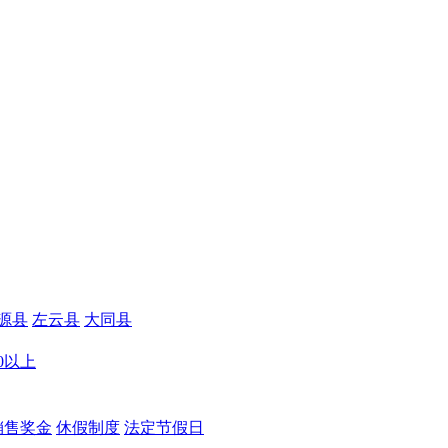
源县
左云县
大同县
00以上
销售奖金
休假制度
法定节假日