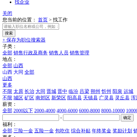
找企业
关闭
您当前的位置：
首页
>
找工作
+ 保存为职位搜索器
子类：
全部
销售行政及商务
销售人员
销售管理
地点：
全部
山西
山西
大同
全部
山西
更多
不限
太原
长治
大同
晋城
晋中
临汾
吕梁
朔州
忻州
阳泉
运城
不限
城区
矿区
南郊区
新荣区
阳高县
天镇县
广灵县
灵丘县
浑
薪资：
全部
2000以下
2000-4000
4000-6000
6000-8000
8000-10000
100
-
福利：
全部
三险一金
五险一金
包吃住
综合补贴
年终奖金
奖励计划