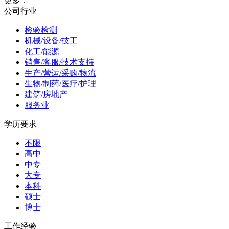
更多：
公司行业
检验检测
机械/设备/技工
化工/能源
销售/客服/技术支持
生产/营运/采购/物流
生物/制药/医疗/护理
建筑/房地产
服务业
学历要求
不限
高中
中专
大专
本科
硕士
博士
工作经验