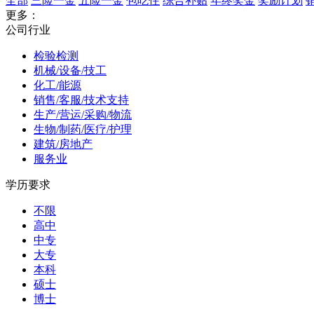
全部
三险一金
五险一金
包吃住
综合补贴
年终奖金
奖励计划
更多：
公司行业
检验检测
机械/设备/技工
化工/能源
销售/客服/技术支持
生产/营运/采购/物流
生物/制药/医疗/护理
建筑/房地产
服务业
学历要求
不限
高中
中专
大专
本科
硕士
博士