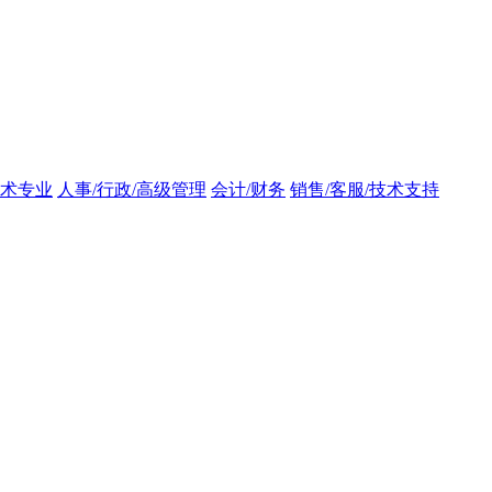
术专业
人事/行政/高级管理
会计/财务
销售/客服/技术支持