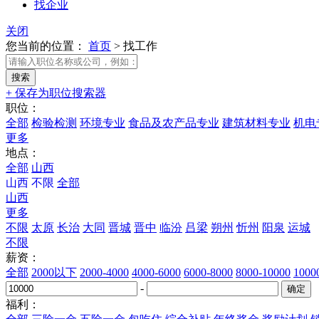
找企业
关闭
您当前的位置：
首页
>
找工作
+ 保存为职位搜索器
职位：
全部
检验检测
环境专业
食品及农产品专业
建筑材料专业
机电
更多
地点：
全部
山西
山西
不限
全部
山西
更多
不限
太原
长治
大同
晋城
晋中
临汾
吕梁
朔州
忻州
阳泉
运城
不限
薪资：
全部
2000以下
2000-4000
4000-6000
6000-8000
8000-10000
100
-
福利：